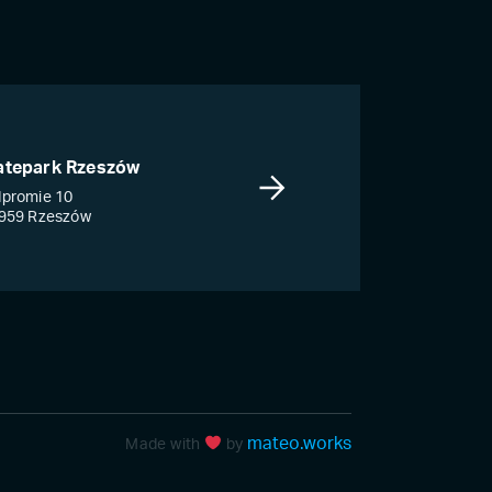
atepark Rzeszów
promie 10
959 Rzeszów
mateo.works
Made with
by