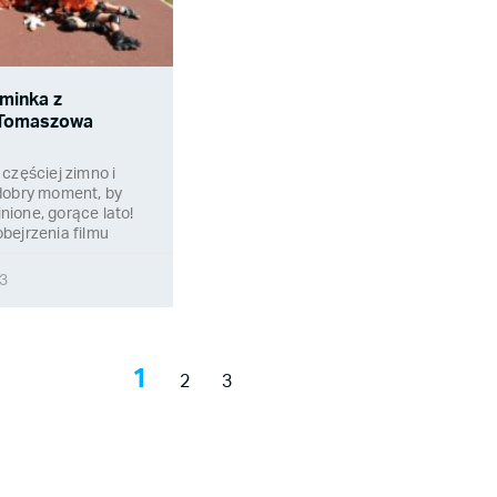
minka z
 Tomaszowa
częściej zimno i
dobry moment, by
ione, gorące lato!
bejrzenia filmu
23
1
2
3