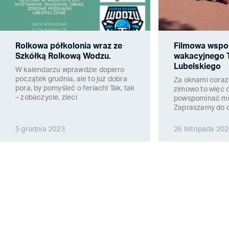
Rolkowa półkolonia wraz ze
Filmowa wspo
Szkółką Rolkową Wodzu.
wakacyjnego
Lubelskiego
W kalendarzu wprawdzie dopiero
początek grudnia, ale to już dobra
Za oknami coraz 
pora, by pomyśleć o feriach! Tak, tak
zimowo to więc 
– zobaczycie, zleci
powspominać min
Zapraszamy do o
5 grudnia 2023
26 listopada 20