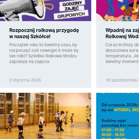
Rozpocznij rolkową przygodę
Wpadnij na zaj
w naszej Szkółce!
Rolkowej Wod
Początek roku to świetny czas, by
Coraz krótszy dz
rozpocząć coś nowego! A może by
deszczowa aura 
tak rolki? Szkółka Rolkowa Wodzu
temperatura. Jes
zaprasza na zajęcia
świetny moment,
3 stycznia 2026
18 października