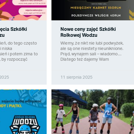
ęcia Szkółki
Nowe ceny zajęć Szkółki
zu
Rolkowej Wodzu
ień, do tego często
Wiemy, że nikt nie lubi podwyżek,
i niska
ale są one niestety nieuniknione.
ień i potem zima to
Prąd, wynajem sali – wiadomo…
 by rozpocząć
Dlatego też dajemy Wam
 2025
11 sierpnia 2025