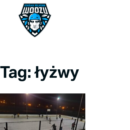
Tag: łyżwy