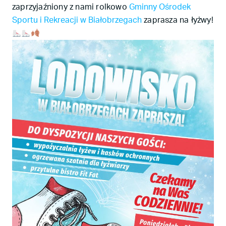
zaprzyjaźniony z nami rolkowo
Gminny Ośrodek
Sportu i Rekreacji w Białobrzegach
zaprasza na łyżwy!