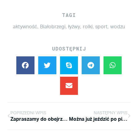
TAGI
aktywność
,
Białobrzegi
,
łyżwy
,
rolki
,
sport
,
wodzu
UDOSTĘPNIJ
POPRZEDNI WPIS
NASTĘPNY WPIS
Zapraszamy do obejrzenia fotek z naszych niedzielnych, mikołajkowych zawodów!
Można już jeździć po pierwszym w Rzeszowie pumptracku!