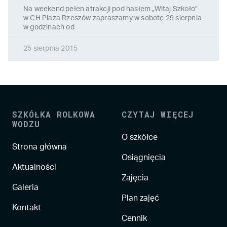
Na weekend pełen atrakcji pod hasłem „Witaj Szkoło”
w CH Plaza Rzeszów zapraszamy w sobotę 29 sierpnia
w godzinach od
25 sierpnia 2015
SZKÓŁKA ROLKOWA
CZYTAJ WIĘCEJ
WODZU
O szkółce
Strona główna
Osiągnięcia
Aktualności
Zajęcia
Galeria
Plan zajęć
Kontakt
Cennik