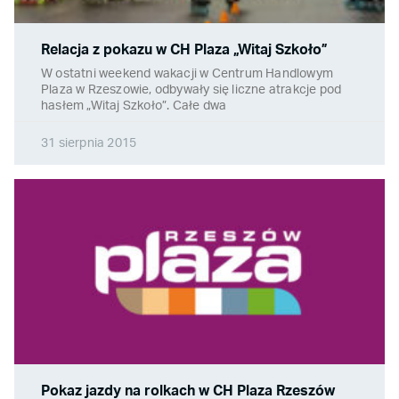
Relacja z pokazu w CH Plaza „Witaj Szkoło”
W ostatni weekend wakacji w Centrum Handlowym
Plaza w Rzeszowie, odbywały się liczne atrakcje pod
hasłem „Witaj Szkoło”. Całe dwa
31 sierpnia 2015
Pokaz jazdy na rolkach w CH Plaza Rzeszów