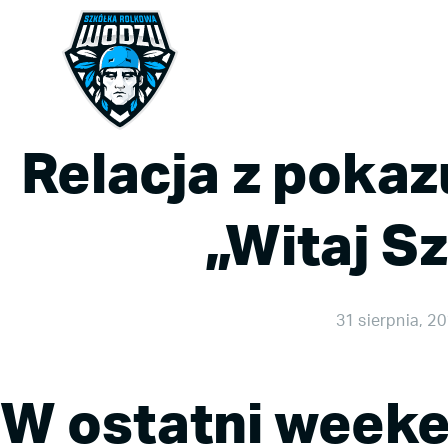
Relacja z pokaz
„Witaj S
31 sierpnia, 2
W ostatni weeke