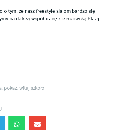
 o tym, że nasz freestyle slalom bardzo się
zymy na dalszą współpracę z rzeszowską Plazą.
a
,
pokaz
,
witaj szkoło
J