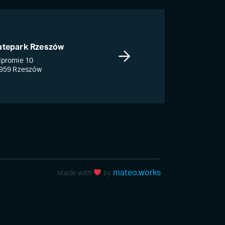
atepark Rzeszów
promie 10
959 Rzeszów
mateo.works
Made with
by