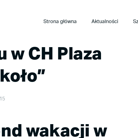
Strona główna
Aktualności
Sz
u w CH Plaza
zkoło”
015
nd wakacji w