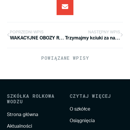
POPRZEDNI WPIS
NASTĘPNY WPIS
WAKACYJNE OBOZY ROLKOWE 2020 – INFORMACJE
Trzymajmy kciuki za naszych szkółkowych zawodników!
POWIĄZANE WPISY
SZKÓŁKA ROLKOWA
CZYTAJ WIĘCEJ
WODZU
O szkółce
Strona główna
Osiągnięcia
Aktualności