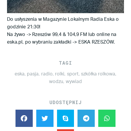
Do usłyszenia w Magazynie Lokalnym Radia Eska o
godzinie 21:30!
Na żywo -> Rzeszów 99,4 & 104,9 FM lub online na
eska.pl, po wybraniu zakładki -> ESKA RZESZÓW.
TAGI
eska
,
pasja
,
radio
,
rolki
,
sport
,
szkółka rolkowa
,
wodzu
,
wywiad
UDOSTĘPNIJ