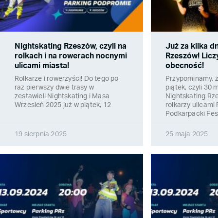
Nightskating Rzeszów, czyli na
Już za kilka d
rolkach i na rowerach nocnymi
Rzeszów! Lic
ulicami miasta!
obecność!
Rolkarze i rowerzyści! Do tego po
Przypominamy, że
raz pierwszy dwie trasy w
piątek, czyli 30 
zestawie!! Nightskating i Masa
Nightskating Rz
Wrzesień 2025 już w piątek, 12
rolkarzy ulicam
Podkarpacki Fes
19 sierpnia 2025
25 maja 2025