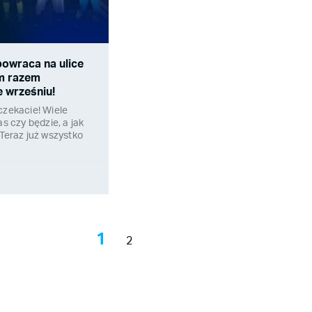
powraca na ulice
m razem
 wrześniu!
czekacie! Wiele
as czy będzie, a jak
 Teraz już wszystko
1
2