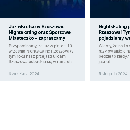
Już wkrótce w Rzeszowie
Nightskating 
Nightskating oraz Sportowe
Rzeszowa! Ty
Miasteczko – zapraszamy!
pojedziemy we
Przypominamy, że już w piątek, 13
Wiemy, że na to 
września Nightskating Rzeszów! W
razy pytaliście n
tym roku nasz przejazd ulicami
będzie to kiedy?
Rzeszowa odbędzie się w ramach
jasne!
6 września 2024
5 sierpnia 2024