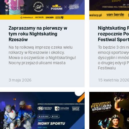
Zapraszamy na pierwszy w
Nightskating
tym roku Nightskating
rozpocznie P
Rzeszów
Festiwal Spor
Na tę rolkową imprezę czeka wielu
To będzie 3 dni
rolkarzy w Rzeszowie i okolicy.
emocji sportowyc
Mowa o oczywiście o Nightskatingu!
dyscyplin i mnós
Nocny przejazd ulicami miasta
o drugiej edycji
Festiwalu
3 maja 2026
15 kwietnia 202