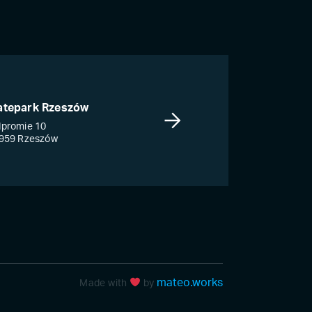
atepark Rzeszów
promie 10
959 Rzeszów
mateo.works
Made with
by