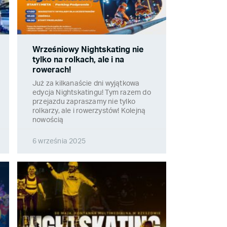
Wrześniowy Nightskating nie
tylko na rolkach, ale i na
rowerach!
Już za kilkanaście dni wyjątkowa
edycja Nightskatingu! Tym razem do
przejazdu zapraszamy nie tylko
rolkarzy, ale i rowerzystów! Kolejną
nowością
6 września 2025