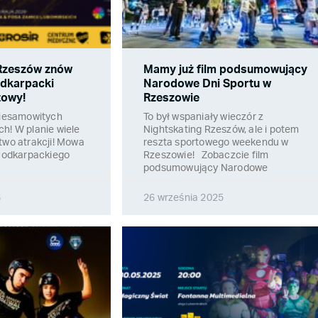
 Rzeszów znów
Mamy już film podsumowujący
odkarpacki
Narodowe Dni Sportu w
towy!
Rzeszowie
 niesamowitych
To był wspaniały wieczór z
h! W planie wiele
Nightskating Rzeszów, ale i potem
two atrakcji! Mowa
reszta sportowego weekendu w
 Podkarpackiego
Rzeszowie! Zobaczcie film
podsumowujący Narodowe
6
26 września 2025