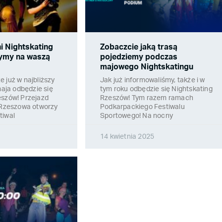
ni Nightskating
Zobaczcie jaką trasą
zymy na waszą
pojedziemy podczas
majowego Nightskatingu
 już w najbliższy
Jak już informowaliśmy, także i w
maja odbędzie się
tym roku odbędzie się Nightskating
eszów! Przejazd
Rzeszów! Tym razem ramach
i Rzeszowa otworzy
Podkarpackiego Festiwalu
tiwal
Sportowego! Na nocny
14 kwietnia 2025