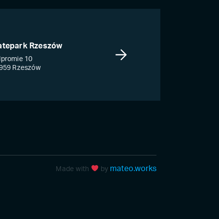
atepark Rzeszów
promie 10
959 Rzeszów
mateo.works
Made with
by