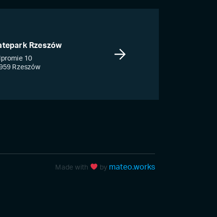
atepark Rzeszów
promie 10
959 Rzeszów
mateo.works
Made with
by