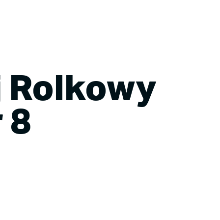
kółka
Cennik
Galeria
Kontakt
j Rolkowy
 8