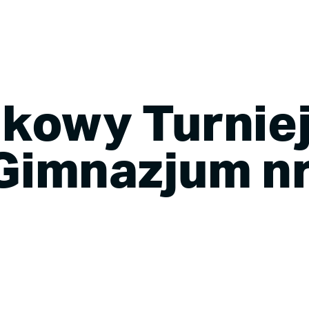
Strona główna
Aktualności
Sz
jkowy Turnie
Gimnazjum nr