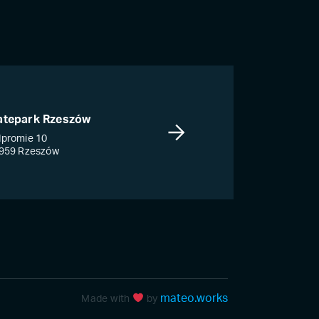
atepark Rzeszów
promie 10
959 Rzeszów
mateo.works
Made with
by