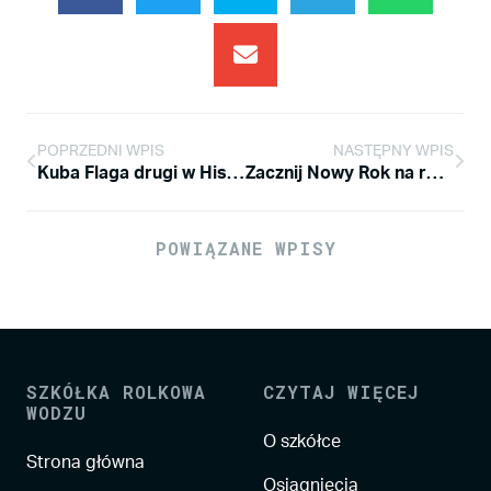
POPRZEDNI WPIS
NASTĘPNY WPIS
Kuba Flaga drugi w Hiszpanii!!!
Zacznij Nowy Rok na rolkach! Zapraszamy na Kółkotekę Noworoczną!
POWIĄZANE WPISY
SZKÓŁKA ROLKOWA
CZYTAJ WIĘCEJ
WODZU
O szkółce
Strona główna
Osiągnięcia