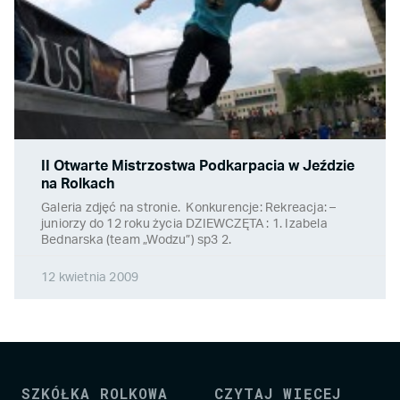
II Otwarte Mistrzostwa Podkarpacia w Jeździe
na Rolkach
Galeria zdjęć na stronie. Konkurencje: Rekreacja: –
juniorzy do 12 roku życia DZIEWCZĘTA : 1. Izabela
Bednarska (team „Wodzu”) sp3 2.
12 kwietnia 2009
SZKÓŁKA ROLKOWA
CZYTAJ WIĘCEJ