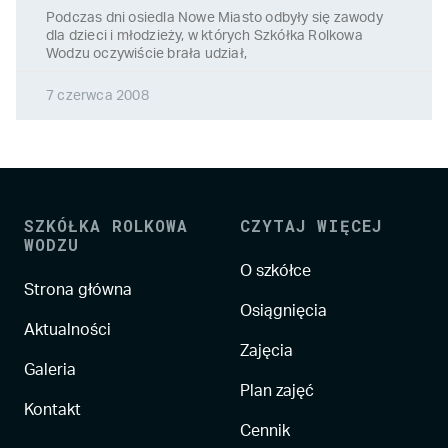
Podczas dni osiedla Nowe Miasto odbyły się zawody
dla dzieci i młodzieży, w których Szkółka Rolkowa
Wodzu oczywiście brała udział,
7 czerwca 2008
SZKÓŁKA ROLKOWA
CZYTAJ WIĘCEJ
WODZU
O szkółce
Strona główna
Osiągnięcia
Aktualności
Zajęcia
Galeria
Plan zajęć
Kontakt
Cennik