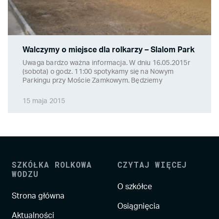
Walczymy o miejsce dla rolkarzy – Slalom Park
Uwaga bardzo ważna informacja. W dniu 16.05.2015r
(sobota) o godz. 11:00 spotykamy się na Nowym
Parkingu przy Moście Zamkowym. Będziemy
15 maja 2015
SZKÓŁKA ROLKOWA
CZYTAJ WIĘCEJ
WODZU
O szkółce
Strona główna
Osiągnięcia
Aktualności