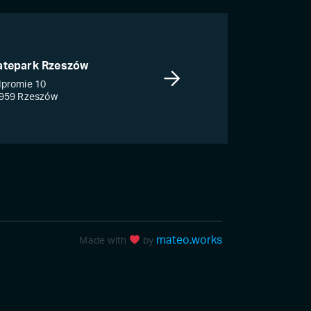
atepark Rzeszów
promie 10
959 Rzeszów
mateo.works
Made with
by