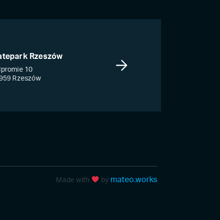
atepark Rzeszów
promie 10
959 Rzeszów
mateo.works
Made with
by