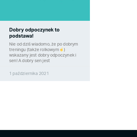
Dobry odpoczynek to
podstawa!
Nie od dziś wiadomo, że po dobrym
treningu (także rolkowym
)
wskazany jest dobry odpoczynek i
sen! A dobry sen jest
1 października 2021