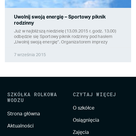
Uwolnij swoją energię – Sportowy piknik
rodzinny
Już w najbliższą niedzielę (13.09.2015 r. godz. 13.00)
odbędzie się Sportowy piknik rodzinny pod hasłem
„Uwolnij swoją energię”. Organizatorem imprezy
7 września 2015
SZKÓŁKA ROLKOWA
CZYTAJ WIĘCEJ
WODZU
O szkółce
Strona główna
Osiągnięcia
Aktualności
Zajęcia