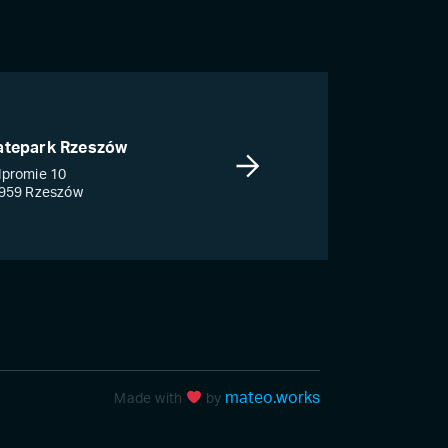
atepark Rzeszów
promie 10
959 Rzeszów
mateo.works
Made with
by