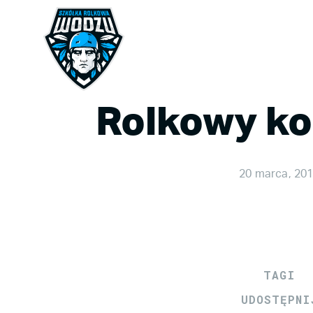
Rolkowy kon
20 marca, 20
TAGI
UDOSTĘPNI