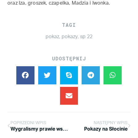
oraz Iza, groszek, czapelka, Madzia i Iwonka.
TAGI
pokaz
,
pokazy
,
sp 22
UDOSTĘPNIJ
POPRZEDNI WPIS
NASTĘPNY WPIS
Wygralismy prawie wszystko co sie dało
Pokazy na Słocinie