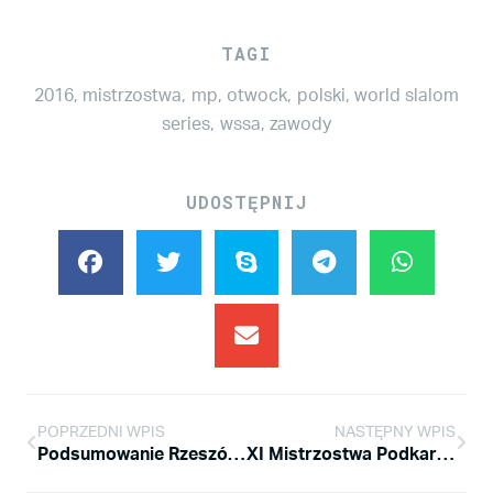
TAGI
2016
,
mistrzostwa
,
mp
,
otwock
,
polski
,
world slalom
series
,
wssa
,
zawody
UDOSTĘPNIJ
POPRZEDNI WPIS
NASTĘPNY WPIS
Podsumowanie Rzeszów Slalom Battle 2016
XI Mistrzostwa Podkarpacia w Jeździe na Rolkach