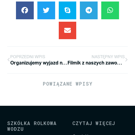
POPRZEDNI WPIS
NASTĘPNY WPIS
Organizujemy wyjazd na Rolkowe Mistrzostwa Polski
Filmik z naszych zawodów Rzeszów slalom Battle
POWIĄZANE WPISY
SZKÓŁKA ROLKOWA
CZYTAJ WIĘCEJ
WODZU