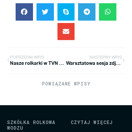
POPRZEDNI WPIS
NASTĘPNY WPIS
Nasze rolkarki w TVN w ten czwartek !!!
Warsztatowa sesja zdjeciowa
POWIĄZANE WPISY
SZKÓŁKA ROLKOWA
CZYTAJ WIĘCEJ
WODZU