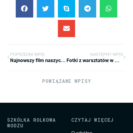
POPRZEDNI WPIS
NASTĘPNY WPIS
Najnowszy film naszych dziewczyn
Fotki z warsztatów w Warszawie !!!
POWIĄZANE WPISY
SZKÓŁKA ROLKOWA
CZYTAJ WIĘCEJ
WODZU