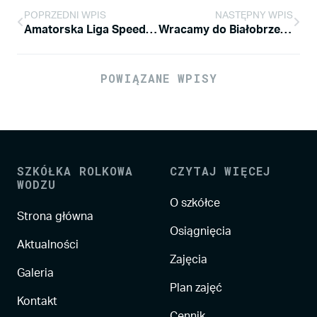
POPRZEDNI WPIS
NASTĘPNY WPIS
Amatorska Liga Speed Slalomu – edycja LATO
Wracamy do Białobrzegów i zapraszamy na zajęcia
POWIĄZANE WPISY
SZKÓŁKA ROLKOWA
CZYTAJ WIĘCEJ
WODZU
O szkółce
Strona główna
Osiągnięcia
Aktualności
Zajęcia
Galeria
Plan zajęć
Kontakt
Cennik