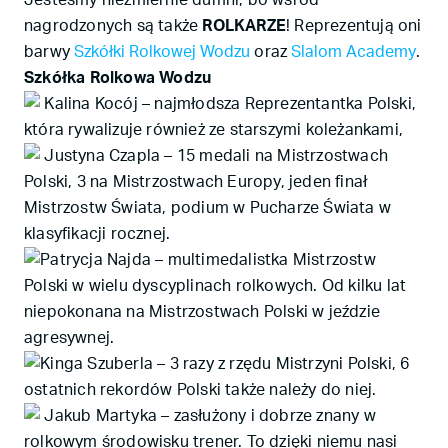
Jesteśmy niezmiernie dumni, bo wśród
nagrodzonych są także
ROLKARZE
! Reprezentują oni
barwy
Szkółki Rolkowej Wodzu
oraz
Slalom Academy
.
Szkółka Rolkowa Wodzu
Kalina Kocój – najmłodsza Reprezentantka Polski,
która rywalizuje również ze starszymi koleżankami,
Justyna Czapla – 15 medali na Mistrzostwach
Polski, 3 na Mistrzostwach Europy, jeden finał
Mistrzostw Świata, podium w Pucharze Świata w
klasyfikacji rocznej.
Patrycja Najda – multimedalistka Mistrzostw
Polski w wielu dyscyplinach rolkowych. Od kilku lat
niepokonana na Mistrzostwach Polski w jeździe
agresywnej.
Kinga Szuberla – 3 razy z rzędu Mistrzyni Polski, 6
ostatnich rekordów Polski także należy do niej.
Jakub Martyka – zasłużony i dobrze znany w
rolkowym środowisku trener. To dzięki niemu nasi