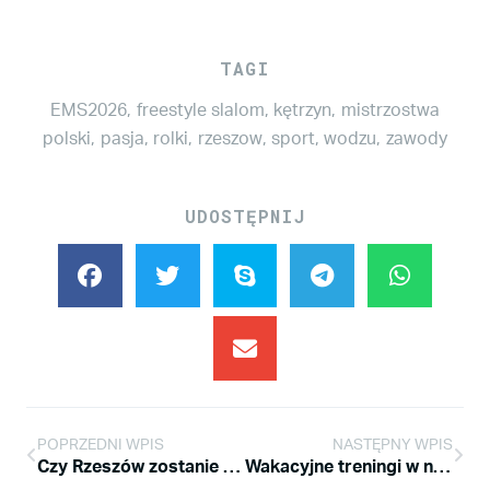
TAGI
EMS2026
,
freestyle slalom
,
kętrzyn
,
mistrzostwa
polski
,
pasja
,
rolki
,
rzeszow
,
sport
,
wodzu
,
zawody
UDOSTĘPNIJ
POPRZEDNI WPIS
NASTĘPNY WPIS
Czy Rzeszów zostanie Europejskim Miastem Sportu 2026?
Wakacyjne treningi w naszej Szkółce