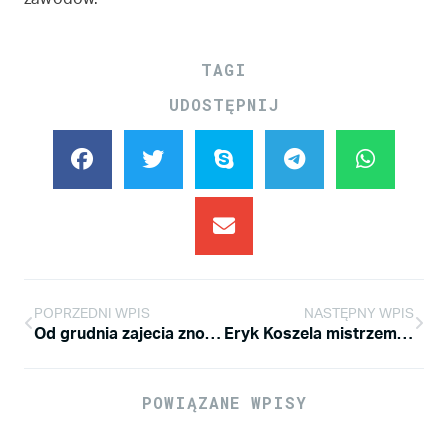
TAGI
UDOSTĘPNIJ
POPRZEDNI WPIS
NASTĘPNY WPIS
Od grudnia zajecia znowu w gm8
Eryk Koszela mistrzem ligi polskiej 2012 Juniorów w Speed Slalomie
POWIĄZANE WPISY