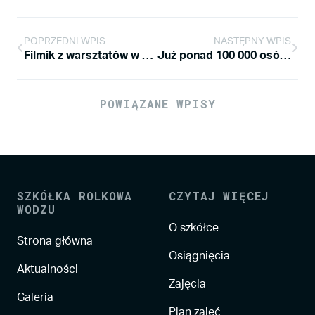
POPRZEDNI WPIS
NASTĘPNY WPIS
Filmik z warsztatów w Katowicach.
Już ponad 100 000 osób ogladneło filmik z naszymi rolkarkami !!!
POWIĄZANE WPISY
SZKÓŁKA ROLKOWA
CZYTAJ WIĘCEJ
WODZU
O szkółce
Strona główna
Osiągnięcia
Aktualności
Zajęcia
Galeria
Plan zajęć