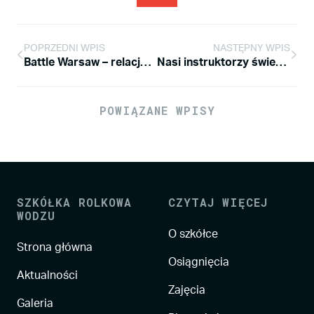
POPRZEDNI WPIS
NASTĘPNY WPIS
Battle Warsaw – relacja filmowa.
Nasi instruktorzy świetnie wypadli na zawodach w Krośnie
POWIĄZANE WPISY
SZKÓŁKA ROLKOWA
CZYTAJ WIĘCEJ
WODZU
O szkółce
Strona główna
Osiągnięcia
Aktualności
Zajęcia
Galeria