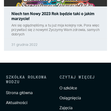
Niech ten Nowy 2023 Rok będzie taki o jakim
marzycie!
Ani się oglądnęliśmy, a tu już mija kolejny rok. Pora więc
przywitać się z nowym! Życzymy Wam zdrowia, samych
dobrych
31 grudnia 2022
SZKÓŁKA ROLKOWA
CZYTAJ WIĘCEJ
WODZU
O szkółce
Strona główna
Osiągnięcia
Aktualności
Zajęcia