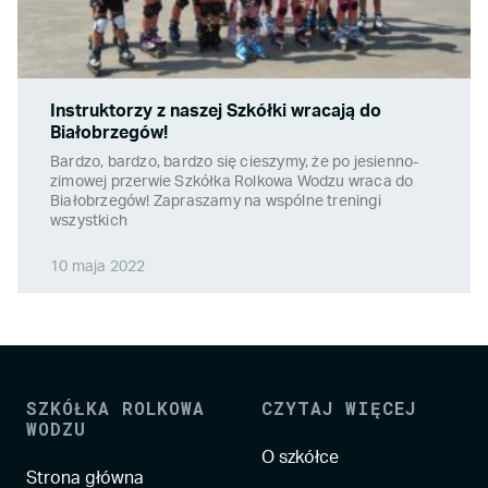
Instruktorzy z naszej Szkółki wracają do
Białobrzegów!
Bardzo, bardzo, bardzo się cieszymy, że po jesienno-
zimowej przerwie Szkółka Rolkowa Wodzu wraca do
Białobrzegów! Zapraszamy na wspólne treningi
wszystkich
10 maja 2022
SZKÓŁKA ROLKOWA
CZYTAJ WIĘCEJ
WODZU
O szkółce
Strona główna