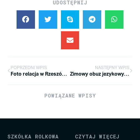
UDOSTĘPNIJ
POPRZEDNI WPIS
NASTĘPNY WPIS
Foto relacja w Rzeszów Neews z naszych zawodów
Zimowy obuz jezykowy ;-)
POWIĄZANE WPISY
SZKÓŁKA ROLKOWA
CZYTAJ WIĘCEJ