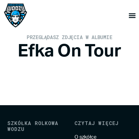
PRZEGLĄDASZ ZDJĘCIA W ALBUMIE
Efka On Tour
SZKÓŁKA ROLKOWA
CZYTAJ WIĘCEJ
WODZU
O szkółce