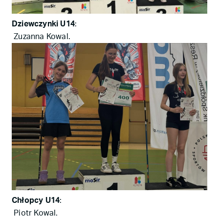
Dziewczynki U14
:
Zuzanna Kowal.
Chłopcy U14
:
Piotr Kowal.