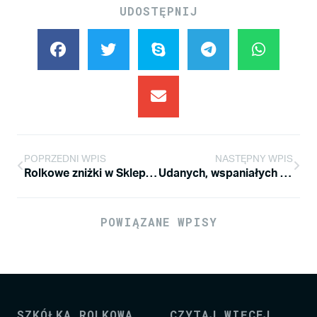
UDOSTĘPNIJ
POPRZEDNI WPIS
NASTĘPNY WPIS
Rolkowe zniżki w Sklepie Rolkowym Wodzu
Udanych, wspaniałych i oczywiście rolkowych wakacji!
POWIĄZANE WPISY
SZKÓŁKA ROLKOWA
CZYTAJ WIĘCEJ