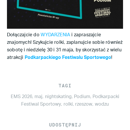
Dołączajcie do
WYDARZENIA
i zapraszajcie
znajomych! Szykujcie rolki, zaplanujcie sobie również
sobotę i niedzielę 30 i 31 maja, by skorzystać z wielu
atrakcji
Podkarpackiego Festiwalu Sportowego
!
TAGI
EMS 2026
,
maj
,
nightskating
,
Podium
,
Podkarpacki
Festiwal Sportowy
,
rolki
,
rzeszow
,
wodzu
UDOSTĘPNIJ