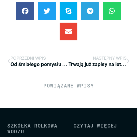
POPRZEDNI WPIS
NASTĘPNY WPIS
Od śmiałego pomysłu do realizacji rolkowego marzenia!
Trwają już zapisy na letnią edycję Amatorskiej Ligi Speed Slalomu
POWIĄZANE WPISY
SZKÓŁKA ROLKOWA
CZYTAJ WIĘCEJ
WODZU